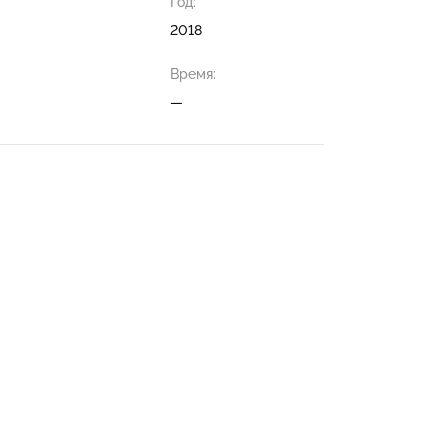
Год:
2018
Время:
—