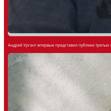
Андрей Ургант впервые представил публике третью ж