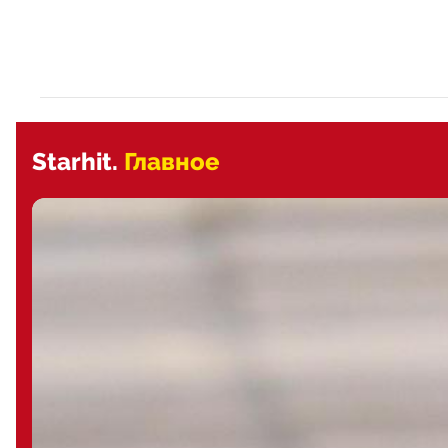
Starhit.
Главное