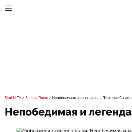
StarHit TV
Звезда Плюс
Непобедимая и легендарная. "История Советс
Непобедимая и легенда