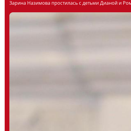
Зарина Назимова простилась с детьми Дианой и Ром