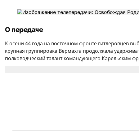
О передаче
К осени 44 года на восточном фронте гитлеровцев вы
крупная группировка Вермахта продолжала удерживат
полководческий талант командующего Карельским фро