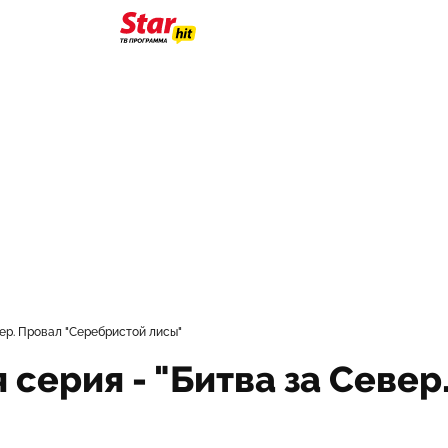
вер. Провал "Серебристой лисы"
 серия - "Битва за Севе