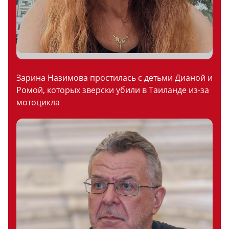
Зарина Назимова простилась с детьми Дианой и
Ромой, которых зверски убили в Таиланде из-за
мотоцикла