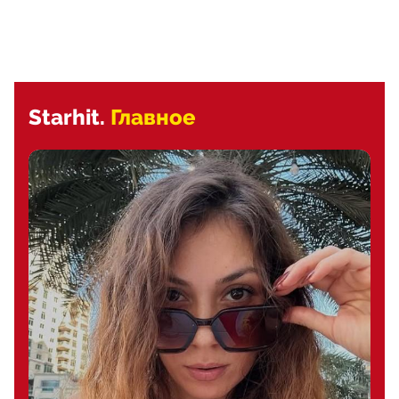
Starhit.
Главное