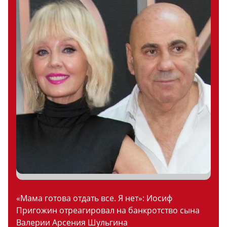
«Мама готова отдать все. Я нет»: Иосиф
Пригожин отреагировал на банкротство сына
Валерии Арсения Шульгина