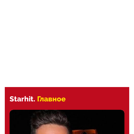
Starhit.
Главное