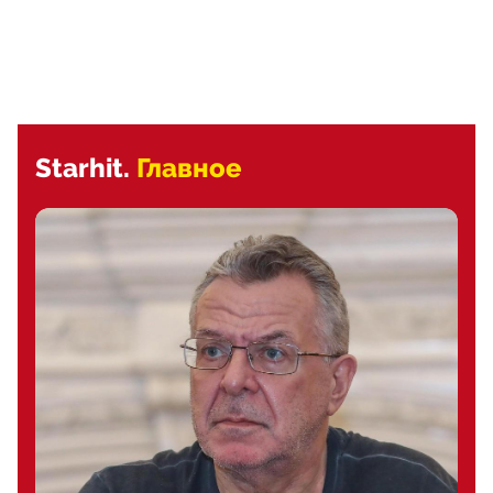
Starhit.
Главное