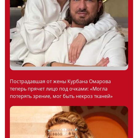
Пострадавшая от жены Курбана Омарова
теперь прячет лицо под очками: «Могла
потерять зрение, мог быть некроз тканей»