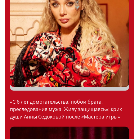
«С 6 лет домогательства, побои брата,
преследования мужа. Живу защищаясь»: крик
души Анны Седоковой после «Мастера игры»