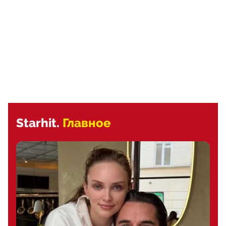
Starhit.
Главное