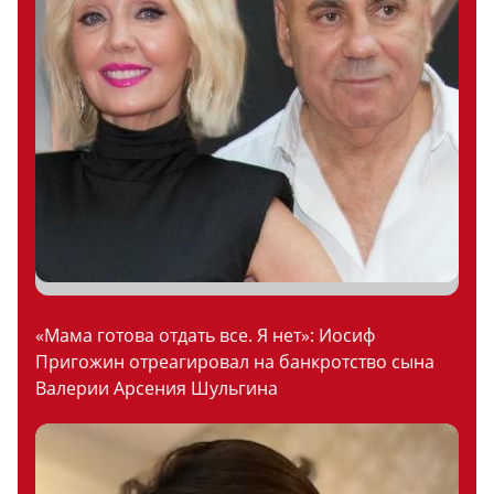
«Мама готова отдать все. Я нет»: Иосиф
Пригожин отреагировал на банкротство сына
Валерии Арсения Шульгина