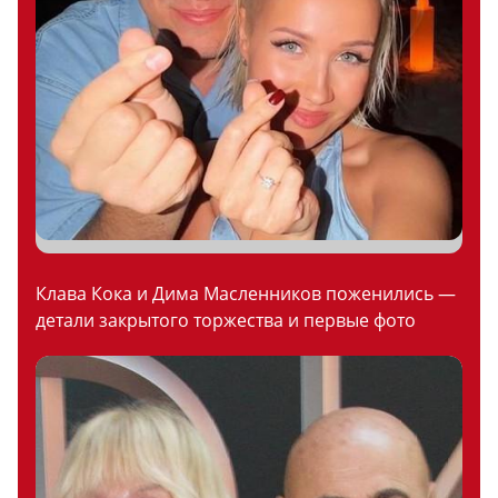
Клава Кока и Дима Масленников поженились —
детали закрытого торжества и первые фото