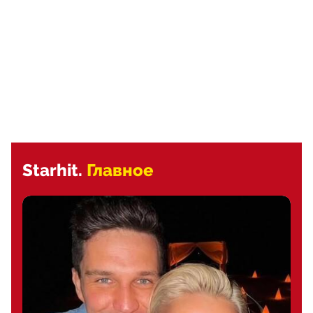
Starhit.
Главное