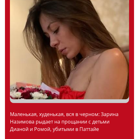
Маленькая, худенькая, вся в черном: Зарина
Назимова рыдает на прощании с детьми
Дианой и Ромой, убитыми в Паттайе