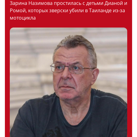
Зарина Назимова простилась с детьми Дианой и
Ромой, которых зверски убили в Таиланде из-за
мотоцикла