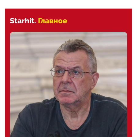
Starhit.
Главное