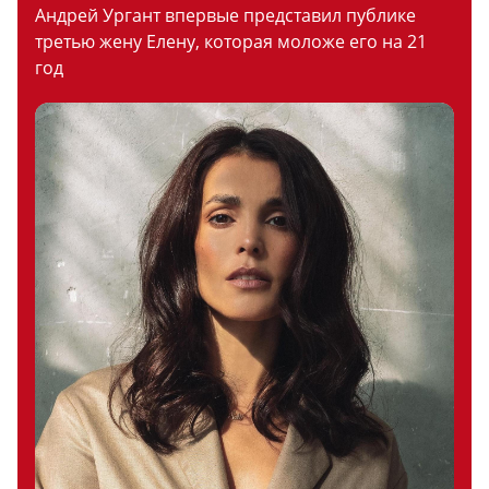
Андрей Ургант впервые представил публике
третью жену Елену, которая моложе его на 21
год