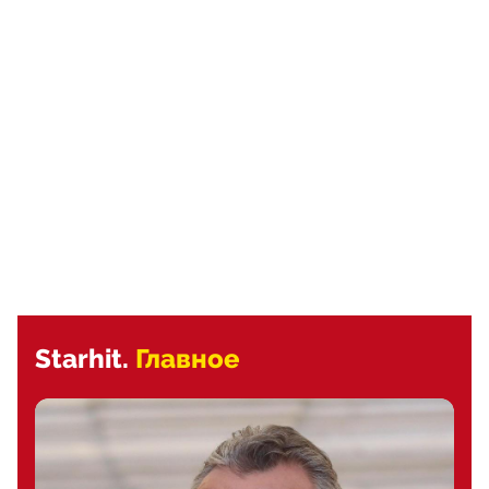
Starhit.
Главное