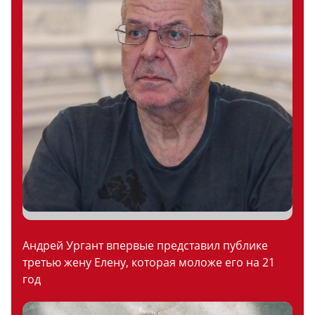
Андрей Ургант впервые представил публике
третью жену Елену, которая моложе его на 21
год