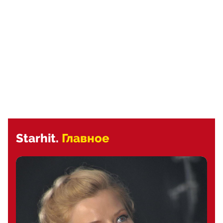
Starhit.
Главное