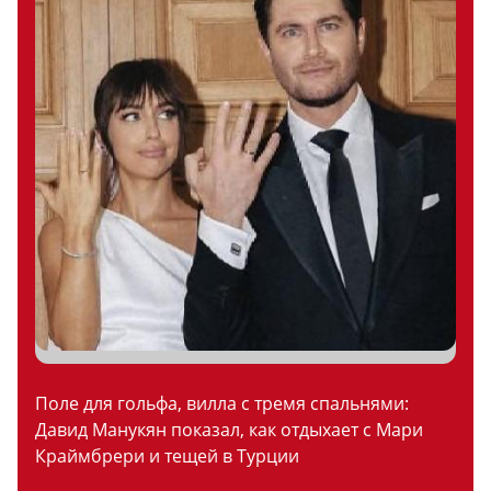
Поле для гольфа, вилла с тремя спальнями:
Давид Манукян показал, как отдыхает с Мари
Краймбрери и тещей в Турции