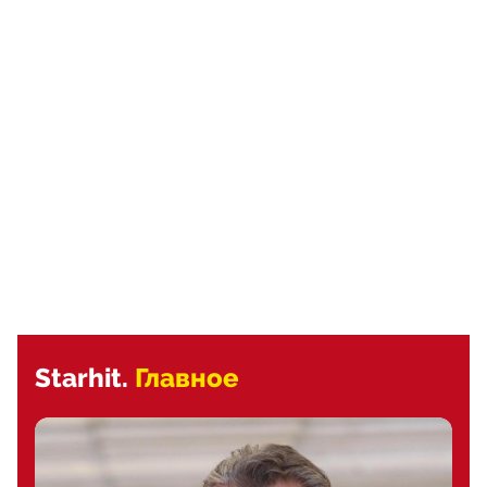
Starhit.
Главное