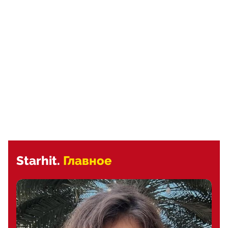
Starhit.
Главное