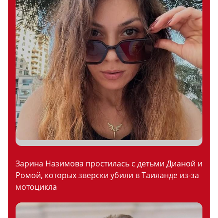
Зарина Назимова простилась с детьми Дианой и
Ромой, которых зверски убили в Таиланде из-за
мотоцикла