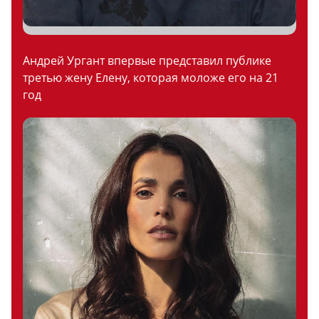
Андрей Ургант впервые представил публике
третью жену Елену, которая моложе его на 21
год