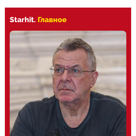
Starhit.
Главное