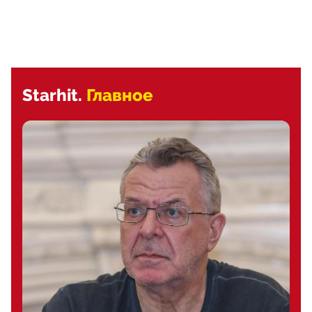
Starhit.
Главное