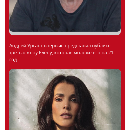
Андрей Ургант впервые представил публике
третью жену Елену, которая моложе его на 21
год