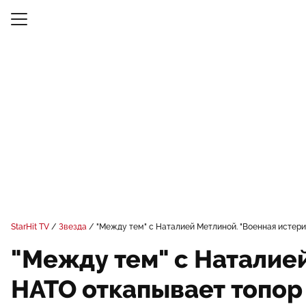
StarHit TV
Звезда
"Между тем" с Наталией Метлиной. "Военная истери
"Между тем" с Наталией
НАТО откапывает топор