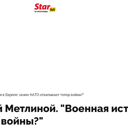
я в Европе: зачем НАТО откапывает топор войны?"
 Метлиной. "Военная ист
 войны?"