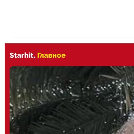
Starhit.
Главное