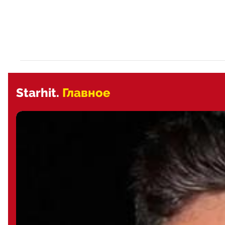
Starhit.
Главное