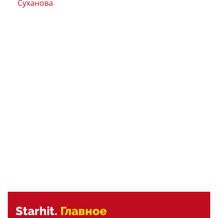
Суханова
Starhit.
Главное