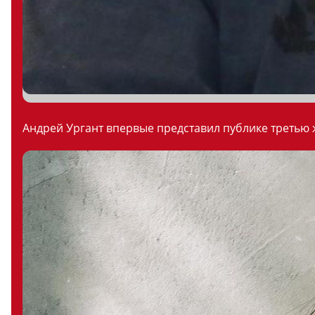
Андрей Ургант впервые представил публике третью ж