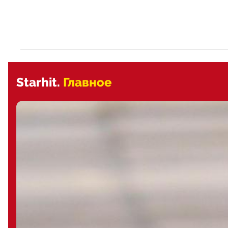
Starhit.
Главное