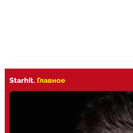
Starhit.
Главное