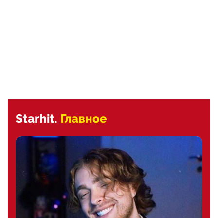
Starhit.
Главное