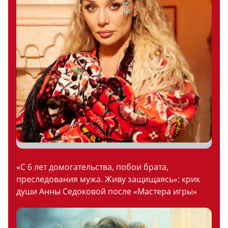
«С 6 лет домогательства, побои брата,
преследования мужа. Живу защищаясь»: крик
души Анны Седоковой после «Мастера игры»