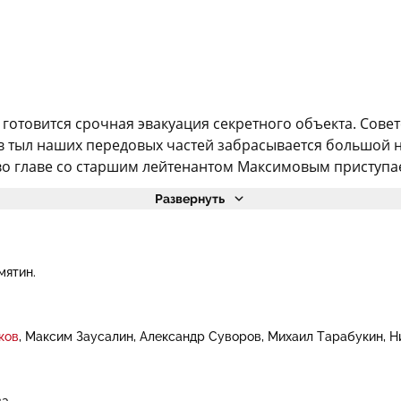
 готовится срочная эвакуация секретного объекта. Сове
в тыл наших передовых частей забрасывается большой н
о главе со старшим лейтенантом Максимовым приступает
Развернуть
мятин.
ков
Максим Заусалин
Александр Суворов
Михаил Тарабукин
Н
ва