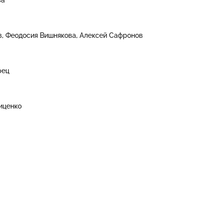
в
Феодосия Вишнякова
Алексей Сафронов
рец
иценко