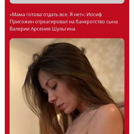
«Мама готова отдать все. Я нет»: Иосиф
Пригожин отреагировал на банкротство сына
Валерии Арсения Шульгина