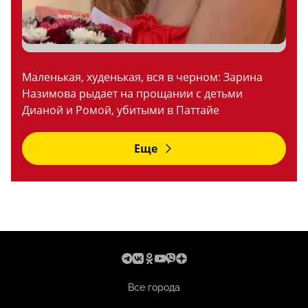
Маленькая, худенькая, вся в черном: Зарина
Назимова рыдает на прощании с детьми
Дианой и Ромой, убитыми в Паттайе
Еще
Все города