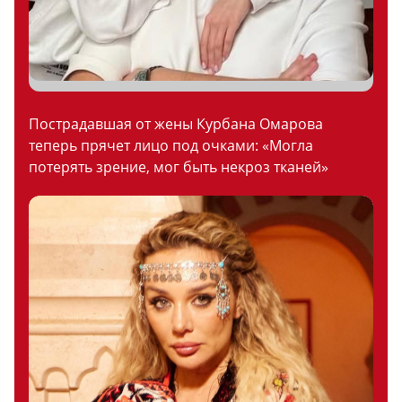
Пострадавшая от жены Курбана Омарова
теперь прячет лицо под очками: «Могла
потерять зрение, мог быть некроз тканей»