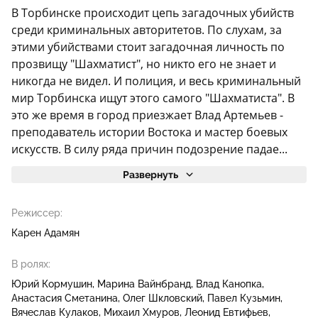
В Торбинске происходит цепь загадочных убийств
среди криминальных авторитетов. По слухам, за
этими убийствами стоит загадочная личность по
прозвищу "Шахматист", но никто его не знает и
никогда не видел. И полиция, и весь криминальный
мир Торбинска ищут этого самого "Шахматиста". В
это же время в город приезжает Влад Артемьев -
преподаватель истории Востока и мастер боевых
искусств. В силу ряда причин подозрение падае...
Развернуть
Режиссер:
Карен Адамян
В ролях:
Юрий Кормушин
Марина Вайнбранд
Влад Канопка
Анастасия Сметанина
Олег Шкловский
Павел Кузьмин
Вячеслав Кулаков
Михаил Хмуров
Леонид Евтифьев