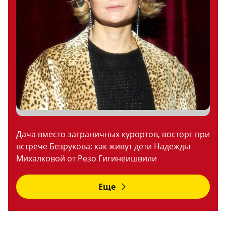
Дача вместо заграничных курортов, восторг при
встрече Безрукова: как живут дети Надежды
Михалковой от Резо Гигинеишвили
Еще