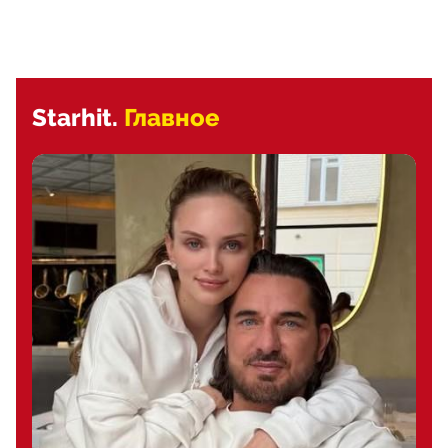
Starhit.
Главное