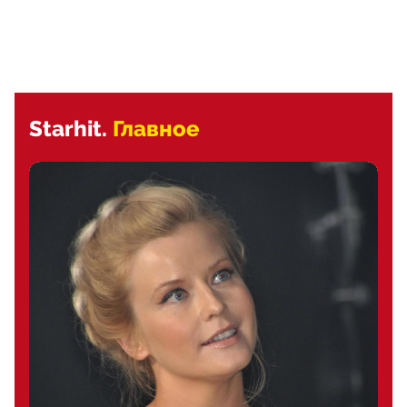
Starhit.
Главное