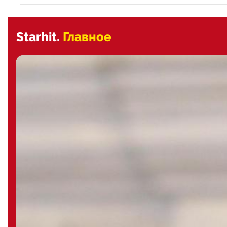
Starhit.
Главное