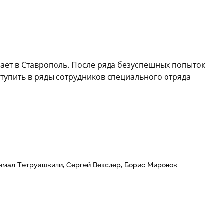
ает в Ставрополь. После ряда безуспешных попыток
ступить в ряды сотрудников специального отряда
емал Тетруашвили
Сергей Векслер
Борис Миронов