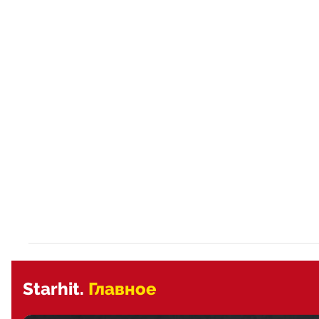
Starhit.
Главное