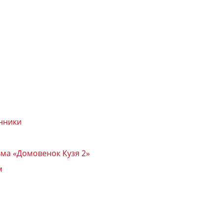
енники
ьма «Домовенок Кузя 2»
м