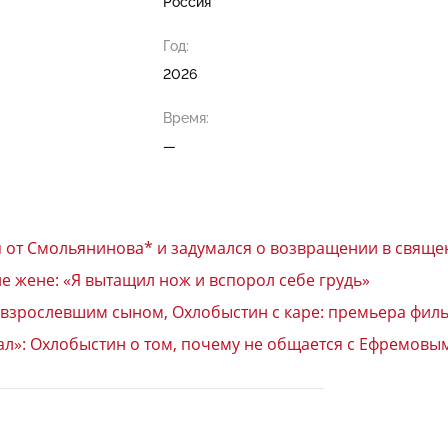
Россия
Год:
2026
Время:
—
я от Смольянинова* и задумался о возвращении в свящ
е жене: «Я вытащил нож и вспорол себе грудь»
повзрослевшим сыном, Охлобыстин с каре: премьера фил
нал»: Охлобыстин о том, почему не общается с Ефремовы