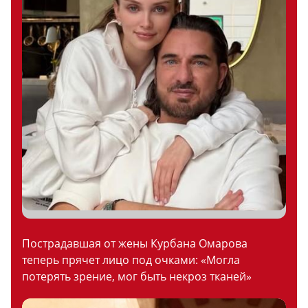
Пострадавшая от жены Курбана Омарова
теперь прячет лицо под очками: «Могла
потерять зрение, мог быть некроз тканей»