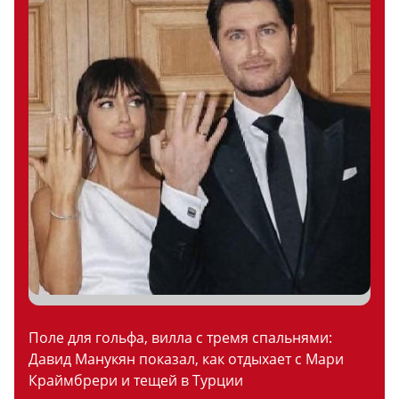
Поле для гольфа, вилла с тремя спальнями:
Давид Манукян показал, как отдыхает с Мари
Краймбрери и тещей в Турции