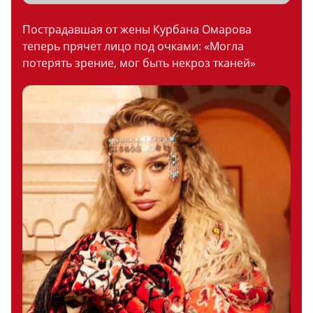
Пострадавшая от жены Курбана Омарова
теперь прячет лицо под очками: «Могла
потерять зрение, мог быть некроз тканей»