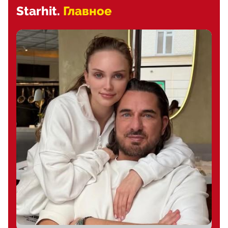
Starhit.
Главное