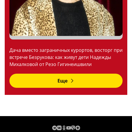
Дача вместо заграничных курортов, восторг при
встрече Безрукова: как живут дети Надежды
Михалковой от Резо Гигинеишвили
Еще