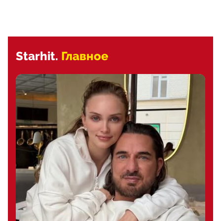
Starhit.
Главное