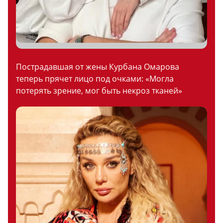
Пострадавшая от жены Курбана Омарова
теперь прячет лицо под очками: «Могла
потерять зрение, мог быть некроз тканей»