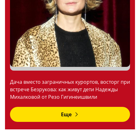
Дача вместо заграничных курортов, восторг при
встрече Безрукова: как живут дети Надежды
Михалковой от Резо Гигинеишвили
Еще