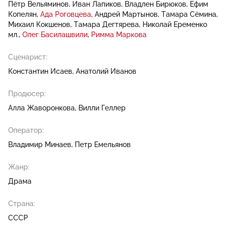
Пётр Вельяминов
Иван Лапиков
Владлен Бирюков
Ефим
Копелян
Ада Роговцева
Андрей Мартынов
Тамара Сёмина
Михаил Кокшенов
Тамара Дегтярева
Николай Еременко
мл.
Олег Басилашвили
Римма Маркова
Сценарист:
Константин Исаев
Анатолий Иванов
Продюсер:
Алла Жаворонкова
Вилли Геллер
Оператор:
Владимир Минаев
Петр Емельянов
Жанр:
Драма
Страна:
СССР