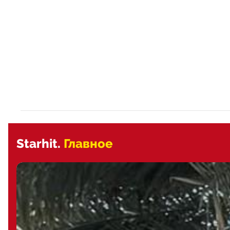
Starhit.
Главное