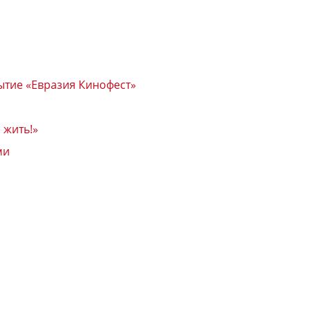
ытие «Евразия Кинофест»
 жить!»
ми