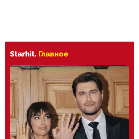
Starhit.
Главное