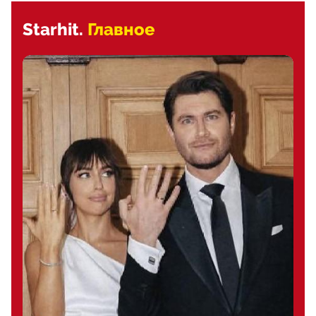
Starhit.
Главное