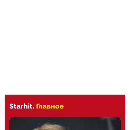
Starhit.
Главное