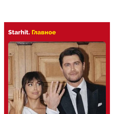
Starhit.
Главное