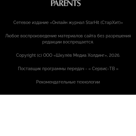
Сетевое издание «Онлайн журнал StarHit (СтарХит)»
Любое воспроизведение материалов сайта без разрешения
редакции воспрещается.
Copyright (с) ООО «Шкулёв Медиа Холдинг», 2026.
Поставщик программы передач - «
Сервис-ТВ
»
Рекомендательные технологии