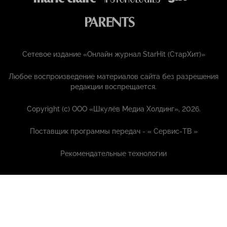
Сетевое издание «Онлайн журнал StarHit (СтарХит)»
Любое воспроизведение материалов сайта без разрешения
редакции воспрещается.
Copyright (с) ООО «Шкулёв Медиа Холдинг», 2026.
Поставщик программы передач - «
Сервис-ТВ
»
Рекомендательные технологии