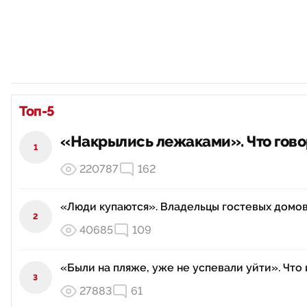
Топ-5
«Накрылись лежаками». Что гово
1
220787
162
«Люди купаются». Владельцы гостевых домов
2
40685
109
«Были на пляже, уже не успевали уйти». Чт
3
27883
61