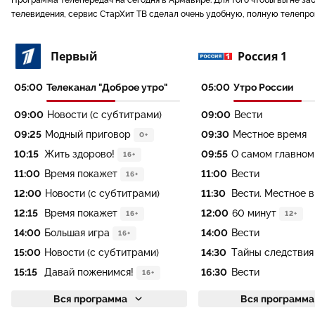
Программа телепередач на сегодня в Армавире
. Для того чтобы вы не 
телевидения, сервис СтарХит ТВ сделал очень удобную, полную телепро
Первый
Россия 1
05:00
Телеканал "Доброе утро"
05:00
Утро России
09:00
Новости (с субтитрами)
09:00
Вести
09:25
Модный приговор
09:30
Местное время
0+
10:15
Жить здорово!
09:55
О самом главном
16+
11:00
Время покажет
11:00
Вести
16+
12:00
Новости (с субтитрами)
11:30
Вести. Местное 
12:15
Время покажет
12:00
60 минут
16+
12+
14:00
Большая игра
14:00
Вести
16+
15:00
Новости (с субтитрами)
14:30
Тайны следствия
15:15
Давай поженимся!
16:30
Вести
16+
Вся программа
Вся программа