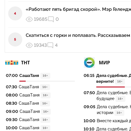
«Работают пять бригад скорой». Мэр Геленд
4
19685
0
Скатиться с горки и поплавать. Рассказывае
5
19343
4
ТНТ
МИР
07:00
СашаТаня
06:15
Дела судебные. 
16+
верните!
16+
07:30
СашаТаня
16+
07:50
Дела судебные. 
08:00
СашаТаня
16+
будущее
16+
08:30
СашаТаня
16+
09:05
Дела судебные.
09:00
СашаТаня
16+
истории
16+
09:30
СашаТаня
16+
10:00
Вместе каждый 
10:00
СашаТаня
16+
10:10
Дела судебные. 