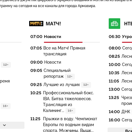
заблудились в джунглях цифрового эфирного вещания и могли легко выбрать 
грамму на сегодня на все каналы для города Армавира.
МАТЧ!
НТ
07:00
Новости
06:30
Утро
07:05
Все на Матч! Прямая
08:00
Сего
трансляция
08:25
Лесн
09:00
Новости
10:00
Сего
12+
09:05
Специальный
10:35
Лесн
репортаж
12+
время
11:05
Лесн
09:25
Лучшие из лучших
12+
13:00
Сего
10:25
Профессиональный бокс.
13:25
Чрез
IBA. Битва тяжеловесов.
прои
Трансляция из
16+
Калининг...
16+
14:00
ДНК
11:25
Прыжки в воду. Чемпионат
16:00
Сего
Европы по водным видам
спорта. Мужчины. Вышк...
Вс