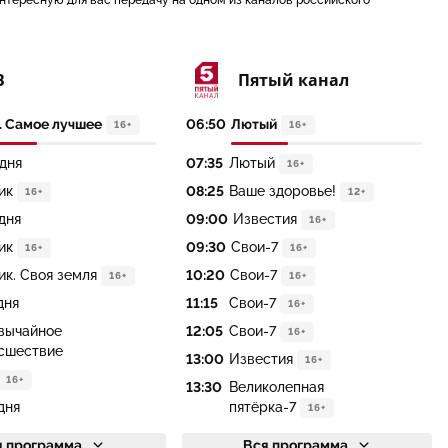
интересную для вас передачу на одном из каналов российского
В
Пятый канал
. Самое лучшее
06:50
Лютый
16+
16+
дня
07:35
Лютый
16+
ик
08:25
Ваше здоровье!
16+
12+
дня
09:00
Известия
16+
ик
09:30
Свои-7
16+
16+
ик. Своя земля
10:20
Свои-7
16+
16+
дня
11:15
Свои-7
16+
вычайное
12:05
Свои-7
16+
сшествие
13:00
Известия
16+
16+
13:30
Великолепная
дня
пятёрка-7
16+
я программа
Вся программа