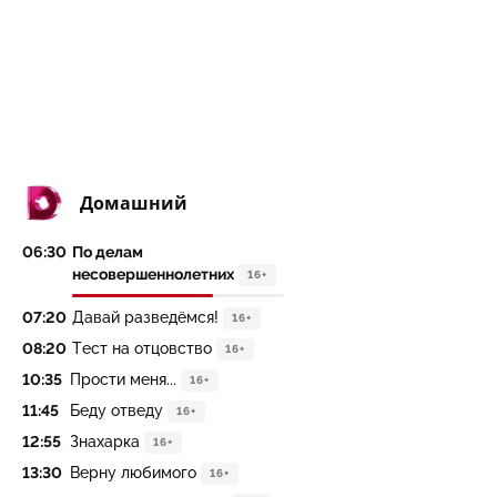
Домашний
06:30
По делам
несовершеннолетних
16+
07:20
Давай разведёмся!
16+
08:20
Тест на отцовство
16+
10:35
Прости меня...
16+
11:45
Беду отведу
16+
12:55
Знахарка
16+
13:30
Верну любимого
16+