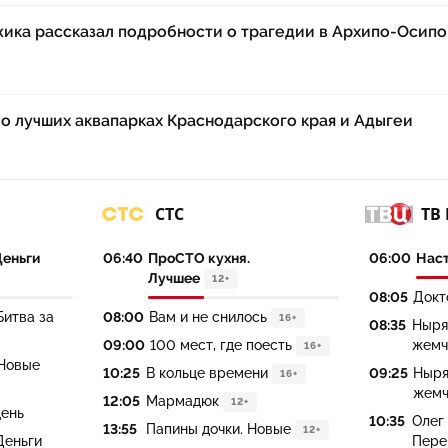
жика рассказал подробности о трагедии в Архипо-Осипо
м о лучших аквапарках Краснодарского края и Адыгеи
СТС
ТВ
Деньги
06:40
ПроСТО кухня.
06:00
Нас
Лучшее
12+
08:05
Докто
Битва за
08:00
Вам и не снилось
16+
08:35
Ныря
09:00
100 мест, где поесть
жемч
16+
 Новые
10:25
В кольце времени
09:25
Ныря
16+
жемч
12:05
Мармадюк
12+
день
10:35
Олег
13:55
Папины дочки. Новые
12+
Деньги
Пере