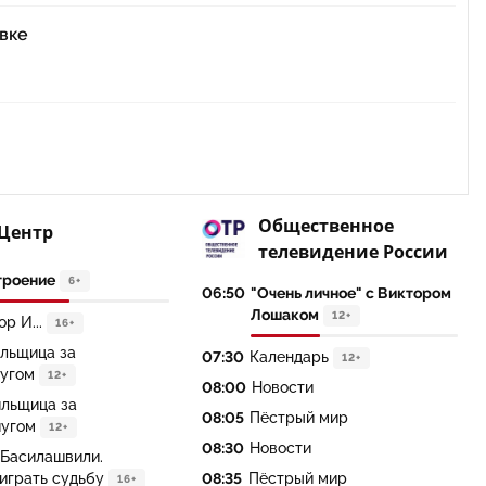
вке
Общественное
 Центр
телевидение России
троение
6+
06:50
"Очень личное" с Виктором
Лошаком
12+
р И...
16+
льщица за
07:30
Календарь
12+
угом
12+
08:00
Новости
льщица за
08:05
Пёстрый мир
угом
12+
08:30
Новости
 Басилашвили.
играть судьбу
08:35
Пёстрый мир
16+