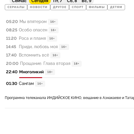
Сейчас
Сегодня
Пт, 7
Сб, 8
Вс, 9
СЕРИАЛЫ
НОВОСТИ
ДРУГОЕ
СПОРТ
ФИЛЬМЫ
ДЕТЯМ
05:20
Мы впятером
16+
08:25
Особо опасен
16+
11:20
Роса и пламя
16+
14:45
Приди, любовь моя
16+
17:40
Вспомнить всё
16+
20:00
Прощание. Глава вторая
18+
22:40
Многоликий
18+
01:30
Сангам
16+
Программа телеканала ИНДИЙСКОЕ КИНО, вещание в Азнакаеве и Тата