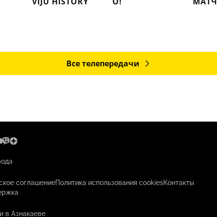
VIJU HISTORY
О!
МАТЧ
Все телепередачи
рода
ское соглашение
Политика использования cookies
Контакты
ержка
и в Азнакаеве