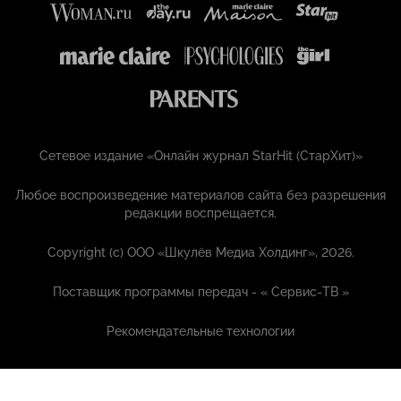
Сетевое издание «Онлайн журнал StarHit (СтарХит)»
Любое воспроизведение материалов сайта без разрешения
редакции воспрещается.
Copyright (с) ООО «Шкулёв Медиа Холдинг», 2026.
Поставщик программы передач - «
Сервис-ТВ
»
Рекомендательные технологии