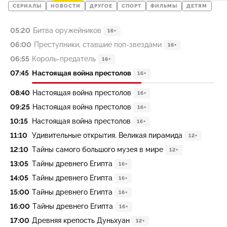
СЕРИАЛЫ
НОВОСТИ
ДРУГОЕ
СПОРТ
ФИЛЬМЫ
ДЕТЯМ
05:20
Битва оружейников
16+
06:00
Преступники, ставшие поп-звездами
16+
06:55
Король-предатель
16+
07:45
Настоящая война престолов
16+
08:40
Настоящая война престолов
16+
09:25
Настоящая война престолов
16+
10:15
Настоящая война престолов
16+
11:10
Удивительные открытия. Великая пирамида
12+
12:10
Тайны самого большого музея в мире
12+
13:05
Тайны древнего Египта
16+
14:05
Тайны древнего Египта
16+
15:00
Тайны древнего Египта
16+
16:00
Тайны древнего Египта
16+
17:00
Древняя крепость Дуньхуан
12+