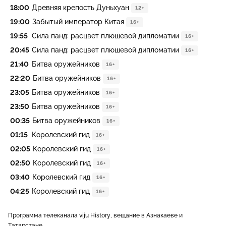
18:00
Древняя крепость Дуньхуан
12+
19:00
Забытый император Китая
16+
19:55
Сила панд: расцвет плюшевой дипломатии
16+
20:45
Сила панд: расцвет плюшевой дипломатии
16+
21:40
Битва оружейников
16+
22:20
Битва оружейников
16+
23:05
Битва оружейников
16+
23:50
Битва оружейников
16+
00:35
Битва оружейников
16+
01:15
Королевский гид
16+
02:05
Королевский гид
16+
02:50
Королевский гид
16+
03:40
Королевский гид
16+
04:25
Королевский гид
16+
Программа телеканала viju History, вещание в Азнакаеве и
Татарстане