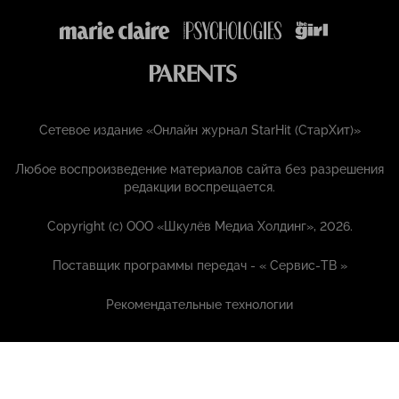
Сетевое издание «Онлайн журнал StarHit (СтарХит)»
Любое воспроизведение материалов сайта без разрешения
редакции воспрещается.
Copyright (с) ООО «Шкулёв Медиа Холдинг», 2026.
Поставщик программы передач - «
Сервис-ТВ
»
Рекомендательные технологии