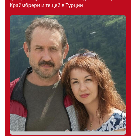
Краймбрери и тещей в Турции