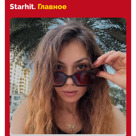
Starhit.
Главное