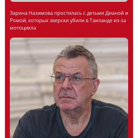
Зарина Назимова простилась с детьми Дианой и
Ромой, которых зверски убили в Таиланде из-за
мотоцикла