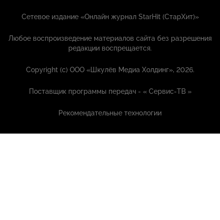
Сетевое издание «Онлайн журнал StarHit (СтарХит)»
Любое воспроизведение материалов сайта без разрешения
редакции воспрещается.
Copyright (с) ООО «Шкулёв Медиа Холдинг», 2026.
Поставщик программы передач - «
Сервис-ТВ
»
Рекомендательные технологии