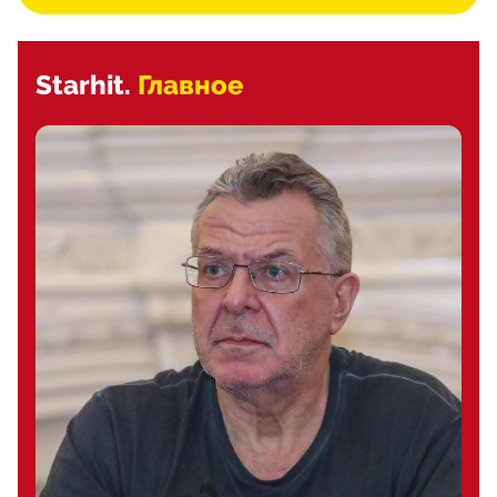
Starhit.
Главное