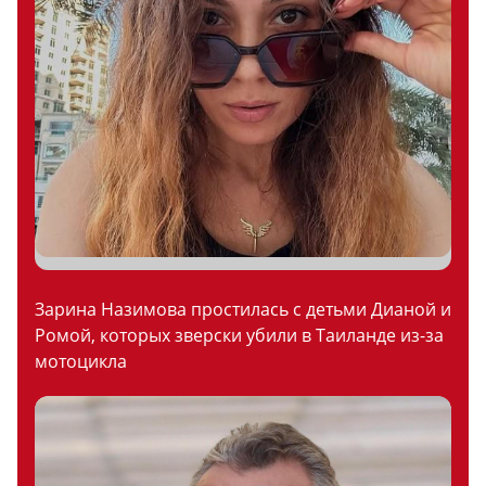
Зарина Назимова простилась с детьми Дианой и
Ромой, которых зверски убили в Таиланде из-за
мотоцикла