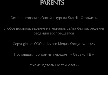
Сетевое издание «Онлайн журнал StarHit (СтарХит)»
Любое воспроизведение материалов сайта без разрешения
редакции воспрещается.
Copyright (с) ООО «Шкулёв Медиа Холдинг», 2026.
Поставщик программы передач - «
Сервис-ТВ
»
Рекомендательные технологии