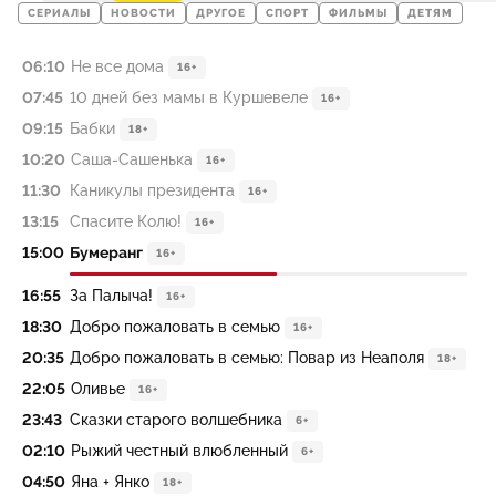
СЕРИАЛЫ
НОВОСТИ
ДРУГОЕ
СПОРТ
ФИЛЬМЫ
ДЕТЯМ
06:10
Не все дома
16+
07:45
10 дней без мамы в Куршевеле
16+
09:15
Бабки
18+
10:20
Саша-Сашенька
16+
11:30
Каникулы президента
16+
13:15
Спасите Колю!
16+
15:00
Бумеранг
16+
16:55
За Палыча!
16+
18:30
Добро пожаловать в семью
16+
20:35
Добро пожаловать в семью: Повар из Неаполя
18+
22:05
Оливье
16+
23:43
Сказки старого волшебника
6+
02:10
Рыжий честный влюбленный
6+
04:50
Яна + Янко
18+